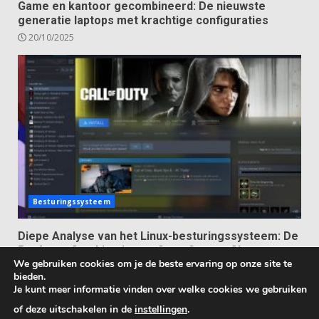
Game en kantoor gecombineerd: De nieuwste
generatie laptops met krachtige configuraties
20/10/2025
Besturingssysteem
Diepe Analyse van het Linux-besturingssysteem: De
Perfecte Combinatie van Open Source Charme en
We gebruiken cookies om je de beste ervaring op onze site te
Ultieme Vrijheid
bieden.
13/10/2025
Je kunt meer informatie vinden over welke cookies we gebruiken
of deze uitschakelen in de
instellingen
.