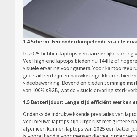
1.4 Scherm: Een onderdompelende visuele erv
In 2025 hebben laptops een aanzienlijke sprong 
Veel high-end laptops bieden nu 144Hz of hogere
visuele ervaring voor gamers. Voor kantoorgebru
gedetailleerd zijn en nauwkeurige kleuren bieden,
videobewerking. Bovendien bieden sommige mer
van 100% sRGB, wat de visuele ervaring sterk ver
1.5 Batterijduur: Lange tijd efficiënt werken
Ondanks de indrukwekkende prestaties van laptops 
Veel nieuwe laptops zijn uitgerust met grotere b
algemeen kunnen laptops van 2025 een batterijduu
is vooral handig voor mensen die veel onderweg z