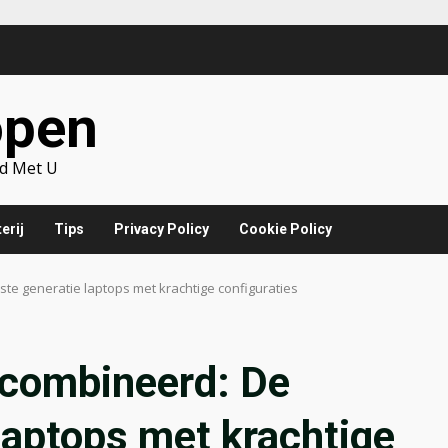
open
d Met U
erij
Tips
Privacy Policy
Cookie Policy
e generatie laptops met krachtige configuraties
combineerd: De
laptops met krachtige