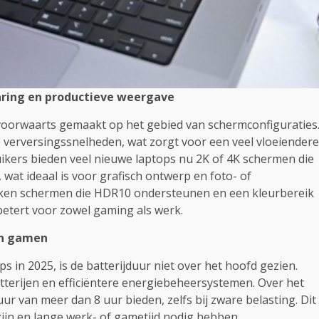
aring en productieve weergave
voorwaarts gemaakt op het gebied van schermconfiguraties
 verversingssnelheden, wat zorgt voor een veel vloeiendere
ikers bieden veel nieuwe laptops nu 2K of 4K schermen die
 wat ideaal is voor grafisch ontwerp en foto- of
ken schermen die HDR10 ondersteunen en een kleurbereik
betert voor zowel gaming als werk.
 en gamen
in 2025, is de batterijduur niet over het hoofd gezien.
atterijen en efficiëntere energiebeheersystemen. Over het
r van meer dan 8 uur bieden, zelfs bij zware belasting. Dit
ijn en lange werk- of gametijd nodig hebben.