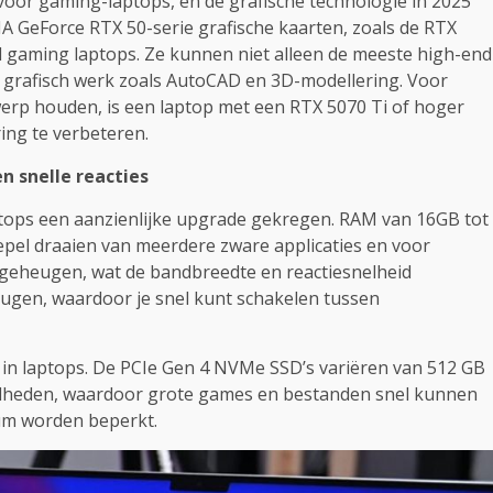
voor gaming-laptops, en de grafische technologie in 2025
A GeForce RTX 50-serie grafische kaarten, zoals de RTX
nd gaming laptops. Ze kunnen niet alleen de meeste high-end
r grafisch werk zoals AutoCAD en 3D-modellering. Voor
werp houden, is een laptop met een RTX 5070 Ti of hoger
ing te verbeteren.
n snelle reacties
tops een aanzienlijke upgrade gekregen. RAM van 16GB tot
oepel draaien van meerdere zware applicaties en voor
-geheugen, wat de bandbreedte en reactiesnelheid
ugen, waardoor je snel kunt schakelen tussen
 in laptops. De PCIe Gen 4 NVMe SSD’s variëren van 512 GB
snelheden, waardoor grote games en bestanden snel kunnen
um worden beperkt.