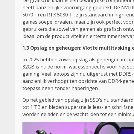
De grafische kaart is een belangrijke component 
heeft aanzienlijke vooruitgang geboekt. De NVIDI
5070 Ti en RTX 5080 Ti, zijn standaard in high-e
games soepel draaien, maar zijn ook perfect voo
gebruikers die zowel van gamen als grafisch ont
ideaal om de productiviteit en entertainmentervar
1.3 Opslag en geheugen: Vlotte multitasking e
In 2025 hebben zowel opslag als geheugen in lap
32GB is nu de norm, wat essentieel is voor het s
gaming. Veel laptops zijn nu uitgerust met DDR5
aanzienlijk verhoogt ten opzichte van DDR4-gehe
toepassingen zonder haperingen.
Op het gebied van opslag zijn SSD’s nu standaard
tot 1 TB en bieden supersnelle lees- en schrijf
worden geladen en de wachttijden tot een minim