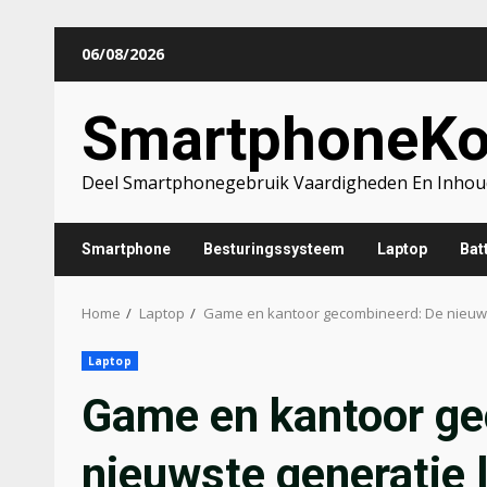
Skip
06/08/2026
to
content
SmartphoneK
Deel Smartphonegebruik Vaardigheden En Inhou
Smartphone
Besturingssysteem
Laptop
Batt
Home
Laptop
Game en kantoor gecombineerd: De nieuwst
Laptop
Game en kantoor ge
nieuwste generatie 