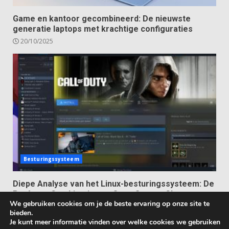
Game en kantoor gecombineerd: De nieuwste
generatie laptops met krachtige configuraties
20/10/2025
Besturingssysteem
Diepe Analyse van het Linux-besturingssysteem: De
Perfecte Combinatie van Open Source Charme en
We gebruiken cookies om je de beste ervaring op onze site te
Ultieme Vrijheid
bieden.
13/10/2025
Je kunt meer informatie vinden over welke cookies we gebruiken