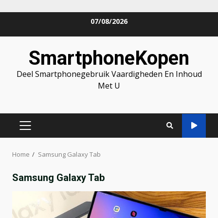
Skip
07/08/2026
to
content
SmartphoneKopen
Deel Smartphonegebruik Vaardigheden En Inhoud
Met U
PRIMARY
MENU
Home
Samsung Galaxy Tab
Samsung Galaxy Tab