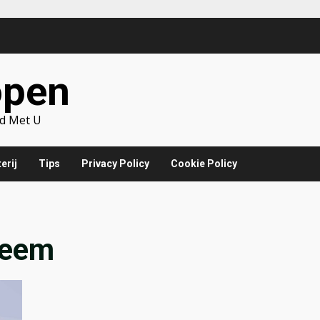
open
d Met U
erij
Tips
Privacy Policy
Cookie Policy
teem