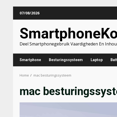
Skip
07/08/2026
to
content
SmartphoneK
Deel Smartphonegebruik Vaardigheden En Inhou
Smartphone
Besturingssysteem
Laptop
Batt
Home
mac besturingssysteem
mac besturingssys