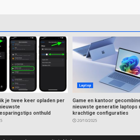
Laptop
ik je twee keer opladen per
Game en kantoor gecombine
nieuwste
nieuwste generatie laptops
esparingstips onthuld
krachtige configuraties
25
20/10/2025