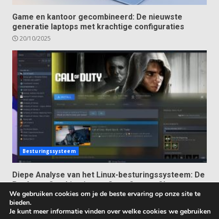
Game en kantoor gecombineerd: De nieuwste
generatie laptops met krachtige configuraties
20/10/2025
Besturingssysteem
Diepe Analyse van het Linux-besturingssysteem: De
Perfecte Combinatie van Open Source Charme en
We gebruiken cookies om je de beste ervaring op onze site te
Ultieme Vrijheid
bieden.
13/10/2025
Je kunt meer informatie vinden over welke cookies we gebruiken