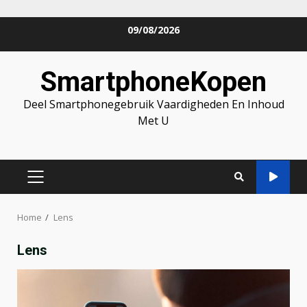
Skip
09/08/2026
to
content
SmartphoneKopen
Deel Smartphonegebruik Vaardigheden En Inhoud
Met U
PRIMARY
MENU
Home
Lens
Lens