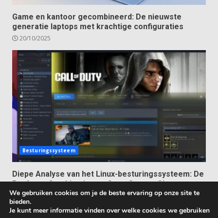
Game en kantoor gecombineerd: De nieuwste
generatie laptops met krachtige configuraties
20/10/2025
Besturingssysteem
Diepe Analyse van het Linux-besturingssysteem: De
Perfecte Combinatie van Open Source Charme en
We gebruiken cookies om je de beste ervaring op onze site te
Ultieme Vrijheid
bieden.
13/10/2025
Je kunt meer informatie vinden over welke cookies we gebruiken