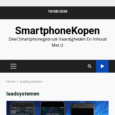
Skip
10/08/2026
to
content
SmartphoneKopen
Deel Smartphonegebruik Vaardigheden En Inhoud
Met U
PRIMARY
MENU
Home
laadsystemen
laadsystemen