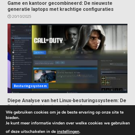
Game en kantoor gecombineerd: De nieuwste
generatie laptops met krachtige configuraties
20/10/2025
Besturingssysteem
Diepe Analyse van het Linux-besturingssysteem: De
Perfecte Combinatie van Open Source Charme en
We gebruiken cookies om je de beste ervaring op onze site te
Ultieme Vrijheid
bieden.
13/10/2025
Je kunt meer informatie vinden over welke cookies we gebruiken
of deze uitschakelen in de
instellingen
.