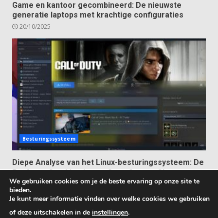
Game en kantoor gecombineerd: De nieuwste
generatie laptops met krachtige configuraties
20/10/2025
Besturingssysteem
Diepe Analyse van het Linux-besturingssysteem: De
Perfecte Combinatie van Open Source Charme en
We gebruiken cookies om je de beste ervaring op onze site te
Ultieme Vrijheid
bieden.
13/10/2025
Je kunt meer informatie vinden over welke cookies we gebruiken
of deze uitschakelen in de
instellingen
.