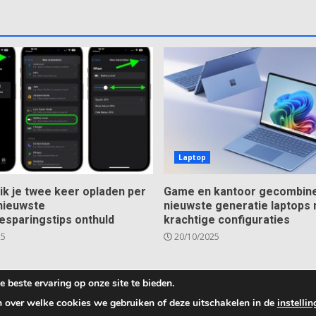
Laptop
ik je twee keer opladen per
Game en kantoor gecombine
nieuwste
nieuwste generatie laptops
esparingstips onthuld
krachtige configuraties
25
20/10/2025
 beste ervaring op onze site te bieden.
pyright © 2025 All rights reserved.
|
DarkNews
by AF theme
n over welke cookies we gebruiken of deze uitschakelen in de
instelli