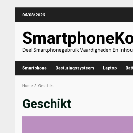
Skip
06/08/2026
to
content
SmartphoneK
Deel Smartphonegebruik Vaardigheden En Inhou
Smartphone
Besturingssysteem
Laptop
Batt
Home
Geschikt
Geschikt