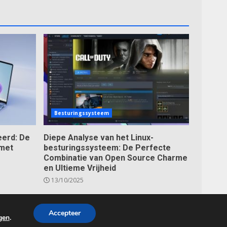
Besturingssysteem
erd: De
Diepe Analyse van het Linux-
 met
besturingssysteem: De Perfecte
Combinatie van Open Source Charme
en Ultieme Vrijheid
13/10/2025
s.
Accepteer
ngen
.