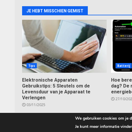
JE HEBT MISSCHIEN GEMIST
Tips
Batterij
Elektronische Apparaten
Hoe bere
Gebruikstips: 5 Sleutels om de
dag? De 
Levensduur van je Apparaat te
energieb
Verlengen
27/10/20
03/11/2025
We gebruiken cookies om je de
Co
Je kunt meer informatie vinde