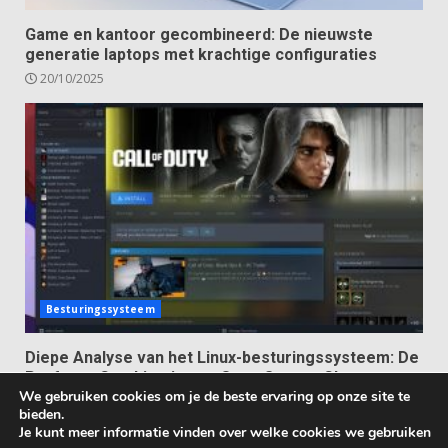
Game en kantoor gecombineerd: De nieuwste
generatie laptops met krachtige configuraties
20/10/2025
Besturingssysteem
Diepe Analyse van het Linux-besturingssysteem: De
Perfecte Combinatie van Open Source Charme en
We gebruiken cookies om je de beste ervaring op onze site te
Ultieme Vrijheid
bieden.
13/10/2025
Je kunt meer informatie vinden over welke cookies we gebruiken