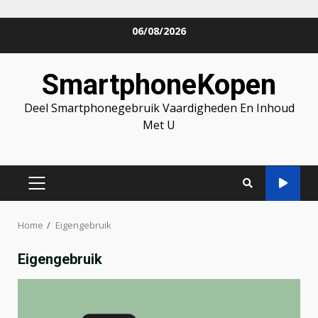
Skip
06/08/2026
to
content
SmartphoneKopen
Deel Smartphonegebruik Vaardigheden En Inhoud
Met U
PRIMARY
MENU
Home
Eigengebruik
Eigengebruik