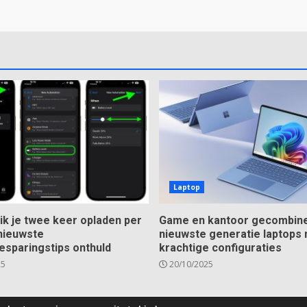
Laptop
ik je twee keer opladen per
Game en kantoor gecombine
nieuwste
nieuwste generatie laptops
esparingstips onthuld
krachtige configuraties
25
20/10/2025