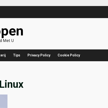
open
d Met U
erij
Tips
Privacy Policy
Cookie Policy
Linux