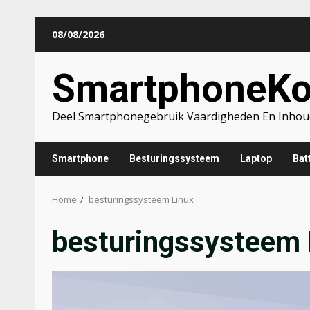
Skip
08/08/2026
to
content
SmartphoneK
Deel Smartphonegebruik Vaardigheden En Inhou
Smartphone
Besturingssysteem
Laptop
Batt
Home
besturingssysteem Linux
besturingssysteem 