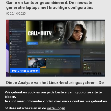
Game en kantoor gecombineerd: De nieuwste
generatie laptops met krachtige configuraties
20/10/2025
Besturingssysteem
Diepe Analyse van het Linux-besturingssysteem: De
Perfecte Combinatie van Open Source Charme en
We gebruiken cookies om je de beste ervaring op onze site te
Ultieme Vrijheid
bieden.
13/10/2025
Je kunt meer informatie vinden over welke cookies we gebruiken
of deze uitschakelen in de
instellingen
.