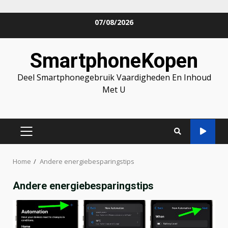
Skip
07/08/2026
to
content
SmartphoneKopen
Deel Smartphonegebruik Vaardigheden En Inhoud
Met U
PRIMARY
MENU
Home
Andere energiebesparingstips
Andere energiebesparingstips