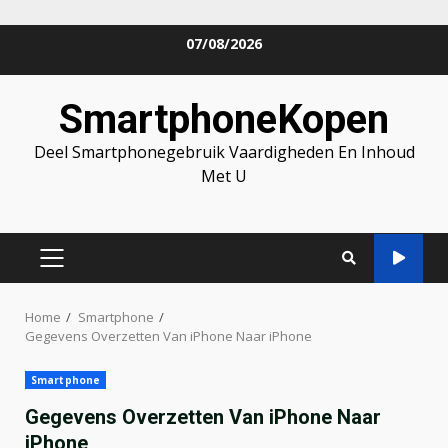
Skip
07/08/2026
to
content
SmartphoneKopen
Deel Smartphonegebruik Vaardigheden En Inhoud
Met U
PRIMARY
MENU
Home
Smartphone
Gegevens Overzetten Van iPhone Naar iPhone
Smartphone
Gegevens Overzetten Van iPhone Naar
iPhone