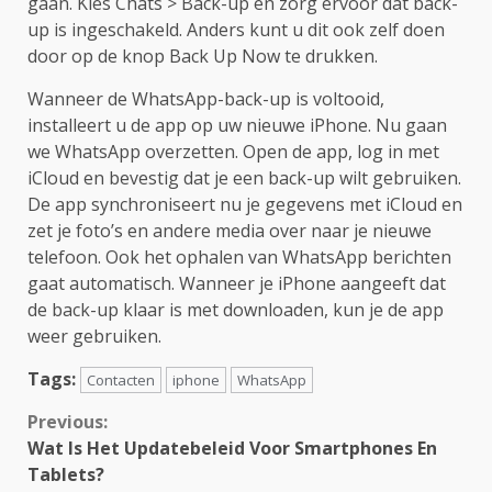
gaan. Kies Chats > Back-up en zorg ervoor dat back-
up is ingeschakeld. Anders kunt u dit ook zelf doen
door op de knop Back Up Now te drukken.
Wanneer de WhatsApp-back-up is voltooid,
installeert u de app op uw nieuwe iPhone. Nu gaan
we WhatsApp overzetten. Open de app, log in met
iCloud en bevestig dat je een back-up wilt gebruiken.
De app synchroniseert nu je gegevens met iCloud en
zet je foto’s en andere media over naar je nieuwe
telefoon. Ook het ophalen van WhatsApp berichten
gaat automatisch. Wanneer je iPhone aangeeft dat
de back-up klaar is met downloaden, kun je de app
weer gebruiken.
Tags:
Contacten
iphone
WhatsApp
Continue
Previous:
Wat Is Het Updatebeleid Voor Smartphones En
Reading
Tablets?