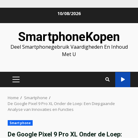
Skip
10/08/2026
to
content
SmartphoneKopen
Deel Smartphonegebruik Vaardigheden En Inhoud
Met U
PRIMARY
MENU
Home
Smartphone
De Google Pixel 9 Pro XL Onder de Loep: Een Diepgaande
Analyse van Innovaties en Functies
Smartphone
De Google Pixel 9 Pro XL Onder de Loep: