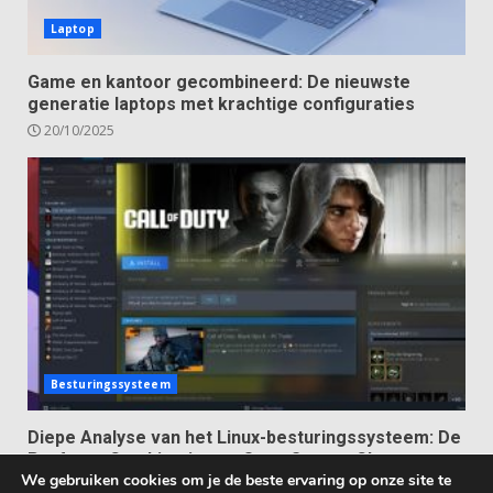
Laptop
Game en kantoor gecombineerd: De nieuwste
generatie laptops met krachtige configuraties
20/10/2025
Besturingssysteem
Diepe Analyse van het Linux-besturingssysteem: De
Perfecte Combinatie van Open Source Charme en
We gebruiken cookies om je de beste ervaring op onze site te
Ultieme Vrijheid