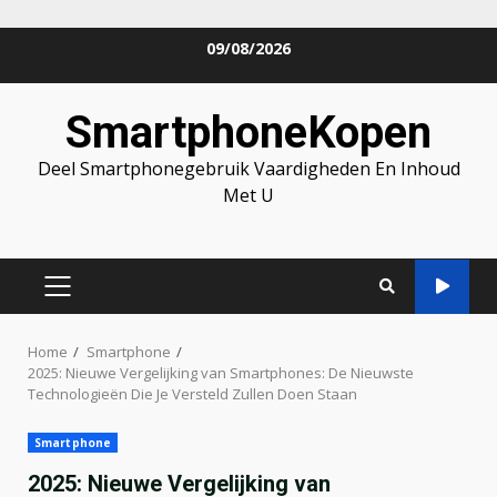
Skip
09/08/2026
to
content
SmartphoneKopen
Deel Smartphonegebruik Vaardigheden En Inhoud
Met U
PRIMARY
MENU
Home
Smartphone
2025: Nieuwe Vergelijking van Smartphones: De Nieuwste
Technologieën Die Je Versteld Zullen Doen Staan
Smartphone
2025: Nieuwe Vergelijking van