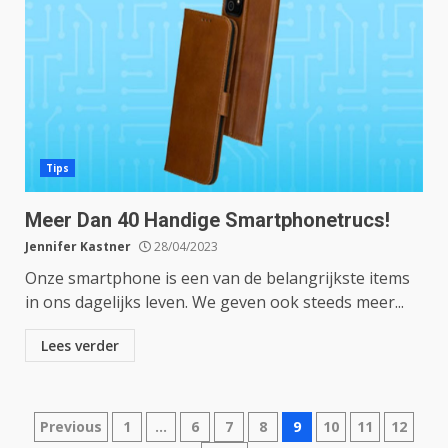
Tips
Meer Dan 40 Handige Smartphonetrucs!
Jennifer Kastner
28/04/2023
Onze smartphone is een van de belangrijkste items
in ons dagelijks leven. We geven ook steeds meer...
Lees verder
Berichten
Previous
1
…
6
7
8
9
10
11
12